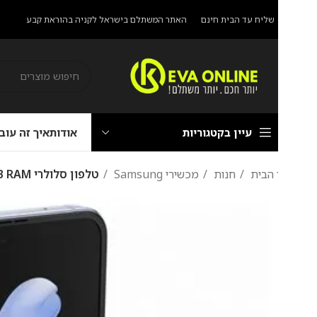
שליח עד הבית חינם
האתר המשתלם בישראל לקניה בהוראת קבע
עיין בקטגוריות
אודות
איך זה עובד?
הוראת
 הבית
חנות
מכשירי Samsung
טלפון סלולרי Samsung Galaxy Z Flip4 SM-F721B 512GB 8GB RAM סמסונג בהוראת קבע