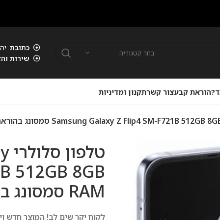
כתובת
. יהוד . 18:00 - 09:00
בחר קטגוריה
שירות והזמנות
. 053-49-380-92
 קבע
צור קשר
תקנון ומדיניות
טלפון סל
-F721B 512GB 8GB
RAM סמסונג בהוראת קבע
לקוח יקר שים לב! המוצר חדש ויסופק ב