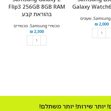
 SM-
Flip3 256GB 8GB RAM
Galaxy W
בהוראת קבע
B 256GB
,
שעונים
מכשירי Samsung
,
מכשירים
כל המו
₪
2,300
ל
הוספה לסל
ר שירות! יותר משתלם!