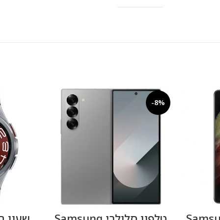
-8%
S
טלפון סלולרי Samsung
שעו