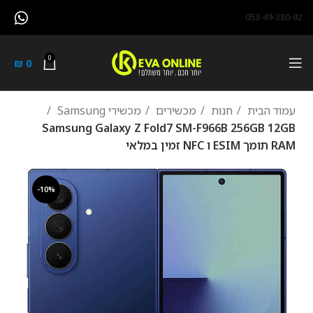
053-49-380-92
0
₪
0
עמוד הבית
חנות
מכשירים
מכשירי Samsung
Samsung Galaxy Z Fold7 SM-F966B 256GB 12GB
RAM תומך ESIM ו NFC זמין במלאי
-10%