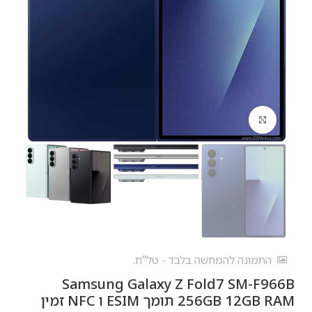
לחץ להגדלה
התמונה להמחשה בלבד - טל"ח.
Samsung Galaxy Z Fold7 SM-F966B
256GB 12GB RAM תומך ESIM ו NFC זמין