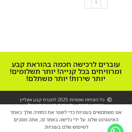
הוספה לסל
הוספה לסל
עוברים לרכישה חכמה בהוראת קבע
ומרוויחים בכל קנייה! יותר תשלומים!
יותר שירות! יותר משתלם!
כל הזכויות שמורות 2025 לחברת קבע אונליין
בניית אתרים – סיטקום סוכנות דיגיטל
טלפון
סלולרי
אנו משתמשים בעוגיות כדי לשפר את החוויה שלך באתר
Apple
האינטרנט שלנו. על ידי גלישה באתר זה, אתה מסכים
הוספה לסל
iPhone
₪
5,200
₪
לשימוש שלנו בעוגיות.
17 Air
קנה עכשיו