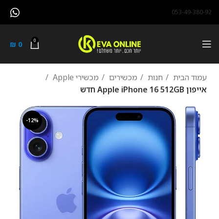
053-49-380-92
0
₪
0
עמוד הבית
חנות
מכשירים
מכשירי Apple
אייפון Apple iPhone 16 512GB חדש
-12%