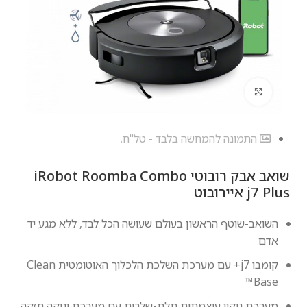
לחץ להגדלה
התמונה להמחשה בלבד - טל"ח.
‏שואב אבק רובוטי iRobot Roomba Combo
j7 Plus איירובוט
השואב-שוטף הראשון בעולם שעושה הכל לבד, ללא מגע יד
אדם
קומבו j7+ עם מערכת השלכת הלכלוך האוטומטית Clean
Base™
מערכת ניקוי עוצמתית תלת-שלבית עם מערכת יניקה חזקה