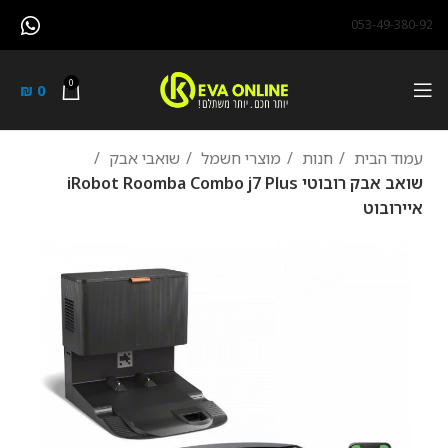
053-49-380-92
0
₪
0
עמוד הבית
חנות
מוצרי חשמל
שואבי אבק
‏שואב אבק רובוטי iRobot Roomba Combo j7 Plus
איירובוט