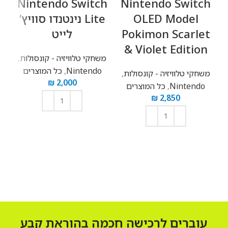
ck
Nintendo Switch
Nintendo Switch
OLED Model
Lite נינטנדו סוויץ’
D
Pokimon Scarlet
לייט
כל
& Violet Edition
משחקי טלוויזיה - קונסולות
,
Nintendo
,
כל המוצרים
משחקי טלוויזיה - קונסולות
,
₪
2,000
Nintendo
,
כל המוצרים
₪
2,850
הוספה לסל
הוספה לסל
עוברים לרכישה חכמה בהוראת קבע