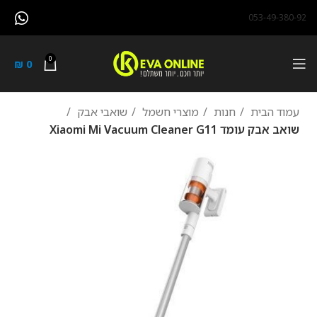
053-49-380-92
0
₪
0
עמוד הבית
חנות
מוצרי חשמל
שואבי אבק
‏שואב אבק עומד Xiaomi Mi Vacuum Cleaner G11