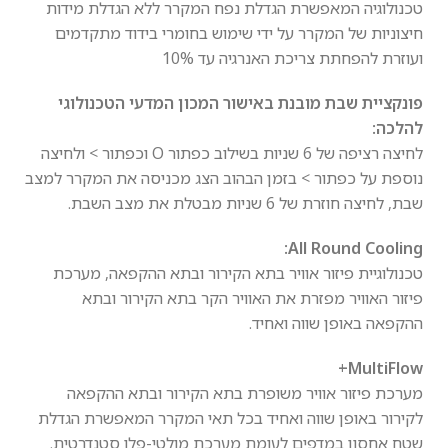
טכנולוגיה המאפשרת הגדלת נפח המקרר ללא הגדלת מידות
חיצוניות של המקרר על ידי שימוש בחומרי בידוד מתקדמים
ועוזרת להפחתת צריכת האנרגיה עד 10%
פונקציית שבת מובנת באישור המכון המדעי הטכנולוגי
להלכה:
לחיצה רציפה של 6 שניות בשילוב כפתור O וכפתור > ולחיצה
נוספת על כפתור > בזמן הבהוב הצג מכניסה את המקרר למצב
שבת, לחיצה חוזרת של 6 שניות מבטלת את מצב השבת.
All Round Cooling:
טכנולוגיית פיזור אוויר בתא הקירור ובתא ההקפאה, מערכת
פיזור האוויר מפזרת את האוויר הקר בתא הקירור ובתא
ההקפאה באופן שווה ואחיד.
MultiFlow+
מערכת פיזור אוויר משופרת בתא הקירור ובתא ההקפאה
לקירור באופן שווה ואחיד בכל תאי המקרר המאפשרת הגדלת
שטח אחסון במדפים לעומת מערכת מולטי-פלו סטנדרטית.