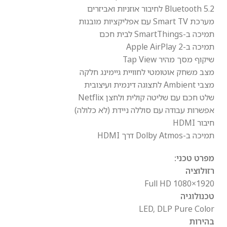
Bluetooth 5.2 לחיבור אוזניות ואביזרים
מערכת Smart TV עם אפליקציות מובנות
תמיכה ב-SmartThings לבית חכם
תמיכה ב-Apple AirPlay 2
שיקוף מסך מהיר Tap View
מצב משחק אוטומטי לחוויית גיימינג חלקה
מצבי Ambient לתצוגה דינמית ועיצובית
שלט חכם עם שליטה קולית ולחצן Netflix
אפשרות עבודה עם סוללה ניידת (לא כלולה)
חיבור HDMI
תמיכה ב-Dolby Atmos דרך HDMI
מפרט טכני:
רזולוציה
1920×1080 Full HD
טכנולוגיה
LED, DLP Pure Color
בהירות