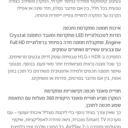
בעיצוב קומפקטי ומודרני בגימור יוקרתי, המקרן משתלב בצורה
טבעית בכל חלל, בין אם מדובר בסלון, חדר שינה או אפילו
הקרנה על התקרה לחוויית צפייה ייחודית ונינוחה.
איכות תמונה מתקדמת וחכמה
הודות לטכנולוגיית LED מתקדמת ומעבד התמונה Crystal
Engine, מתקבלת תמונה חדה במיוחד ברזולוציית Full HD
עם צבעים עשירים ושחורים עמוקים.
התמיכה ב-HDR ו-HLG מבטיחה עומק ודיוק צבעים מרשימים,
כך שכל סצנה נראית מציאותית יותר מאי פעם. בנוסף, מנגנוני
שיפור תמונה חכמים ולמידה אדפטיבית משדרגים כל תוכן בזמן
אמת, בין אם מדובר בסרטים, סדרות או משחקים.
חוויית סאונד חכמה וקישוריות מתקדמת
המקרן מציע חוויית סאונד היקפית 360 מעלות עם התאמת
שמע חכמה לתוכן.
כך שאין צורך בציוד נוסף כדי ליהנות מצליל איכותי ועוטף – עם
מערכת Smart TV מובנית, גישה מהירה לאפליקציות, שיקוף
מהטלפון ותמיכה ב-AirPlay 2, כל התוכן שלכם זמין בלחיצת