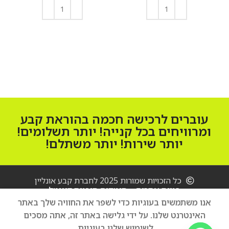
הוספה לסל
הוספה לסל
עוברים לרכישה חכמה בהוראת קבע
ומרוויחים בכל קנייה! יותר תשלומים!
יותר שירות! יותר משתלם!
כל הזכויות שמורות 2025 לחברת קבע אונליין
מקרן
בניית אתרים – סיטקום סוכנות דיגיטל
Samsung
The
אנו משתמשים בעוגיות כדי לשפר את החוויה שלך באתר
Freestyle
האינטרנט שלנו. על ידי גלישה באתר זה, אתה מסכים
הוספה לסל
2nd Gen
3,400
₪
לשימוש שלנו בעוגיות.
with