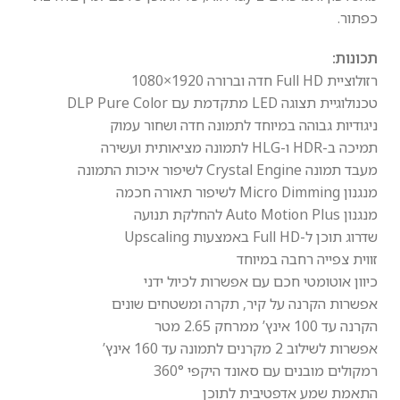
כפתור.
תכונות:
רזולוציית Full HD חדה וברורה 1920×1080
טכנולוגיית תצוגה LED מתקדמת עם DLP Pure Color
ניגודיות גבוהה במיוחד לתמונה חדה ושחור עמוק
תמיכה ב-HDR ו-HLG לתמונה מציאותית ועשירה
מעבד תמונה Crystal Engine לשיפור איכות התמונה
מנגנון Micro Dimming לשיפור תאורה חכמה
מנגנון Auto Motion Plus להחלקת תנועה
שדרוג תוכן ל-Full HD באמצעות Upscaling
זווית צפייה רחבה במיוחד
כיוון אוטומטי חכם עם אפשרות לכיול ידני
אפשרות הקרנה על קיר, תקרה ומשטחים שונים
הקרנה עד 100 אינץ’ ממרחק 2.65 מטר
אפשרות לשילוב 2 מקרנים לתמונה עד 160 אינץ’
רמקולים מובנים עם סאונד היקפי 360°
התאמת שמע אדפטיבית לתוכן