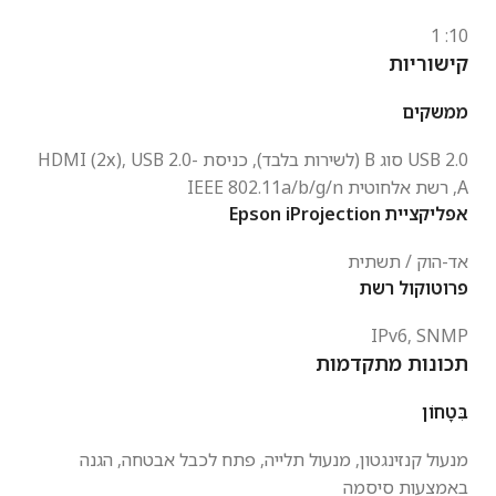
10: 1
קישוריות
ממשקים
2.0 סוג B (לשירות בלבד), כניסת
USB
2.0-
USB
(2x),
HDMI
A, רשת אלחוטית
802.11a/b/g/n
IEEE
אפליקציית Epson iProjection
אד-הוק / תשתית
פרוטוקול רשת
IPv6,
SNMP
תכונות מתקדמות
בִּטָחוֹן
מנעול קנזינגטון, מנעול תלייה, פתח לכבל אבטחה, הגנה
באמצעות סיסמה