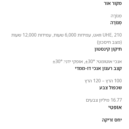
מקור אור
מְנוֹרָה
מְנוֹרָה
UHE
, 210 וואט, עמידות 6,000 שעות, עמידות 12,000 שעות
(מצב חיסכון)
תיקון קינסטון
אנכי אוטומטי: ±30°, אופקי ידני: ±30°
קצב רענון אנכי דו-ממדי
100 הרץ – 120 הרץ
שכפול צבע
16.77 מיליון צבעים
אוֹפּטִי
יחס זריקה