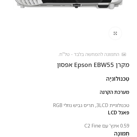
לחץ להגדלה
התמונה להמחשה בלבד - טל"ח.
מקרן Epson EBW55 אפסון
טֶכנוֹלוֹגִיָה
מערכת הקרנה
טכנולוגיית 3LCD, תריס גביש נוזלי
RGB
פאנל
LCD
0.59 אינץ’ עם C2 Fine
תְמוּנָה