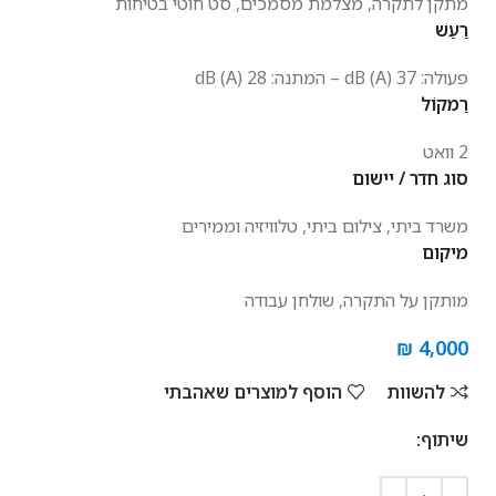
מתקן לתקרה, מצלמת מסמכים, סט חוטי בטיחות
רַעַשׁ
פעולה: 37 dB (A) – המתנה: 28 dB (A)
רַמקוֹל
2 וואט
סוג חדר / יישום
משרד ביתי, צילום ביתי, טלוויזיה וממירים
מיקום
מותקן על התקרה, שולחן עבודה
₪
4,000
להשוות
הוסף למוצרים שאהבתי
שיתוף: