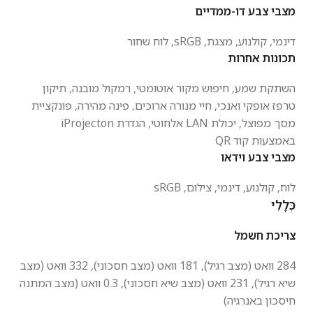
מצבי צבע דו-ממדיים
דינמי, קולנוע, מצגת, sRGB, לוח שחור
תכונות אחרות
השתקת שמע, חיפוש מקור אוטומטי, רמקול מובנה, תיקון
טרפז אופקי ואנכי, חיי מנורה ארוכים, פינה מהירה, פונקציית
מסך מפוצל, יכולת
LAN
אלחוטי, הגדרת iProjecton
באמצעות קוד QR
מצבי צבע וידאו
לוח, קולנוע, דינמי, צילום, sRGB
כְּלָלִי
צריכת חשמל
284 וואט (מצב רגיל), 181 וואט (מצב חסכוני), 332 וואט (מצב
שיא רגיל), 231 וואט (מצב שיא חסכוני), 0.3 וואט (מצב המתנה
חיסכון באנרגיה)