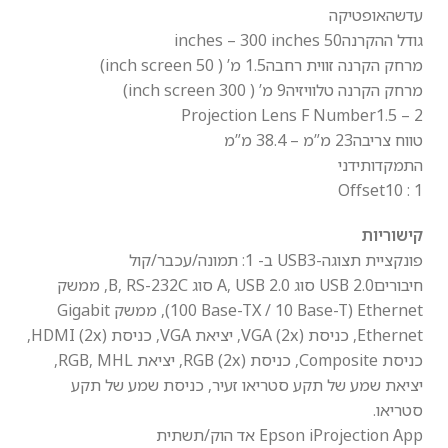
עדשה
אופטיקה
גודל ההקרנה
50 inches – 300 inches
מרחק הקרנה זווית רחבה
1.5 מ’ ( 50 inch screen)
מרחק הקרנה טלוויזיה
9 מ’ ( 300 inch screen)
Projection Lens F Number
1.5 – 2
טווח צריבה
23 מ”מ – 38.4 מ”מ
התמקדות
ידני
Offset
10 : 1
קישוריות
פונקציית תצוגה-USB
3 ב- 1: תמונה/עכבר/קול
חיבורים
USB 2.0 סוג A, USB 2.0 סוג B, RS-232C, ממשק
Ethernet‏ (‎100 Base-TX / 10 Base-T), ממשק Gigabit
Ethernet‏, כניסת VGA (2x), יציאת VGA, כניסת HDMI (2x),
כניסת Composite, כניסת RGB (2x), יציאת RGB, MHL,
יציאת שמע של תקע סטריאו זעיר, כניסת שמע של תקע
סטריאו.
Epson iProjection App
אד הוק/תשתית