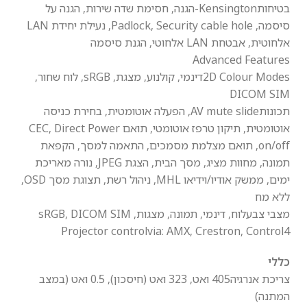
בטיחות
Kensington-הגנה, חסימת שדה שירות, הגנה על
סיסמה, Padlock, Security cable hole, נעילת יחידת LAN
אלחוטית, אבטחת LAN אלחוטי, הגנת סיסמה
Advanced Features
2D Colour Modes
דינמי, קולנוע, מצגת, sRGB, לוח שחור,
DICOM SIM
תכונות
AV mute slide, הפעלה אוטומטית, בחירת כניסה
אוטומטית, תיקון טרפז אוטומטי, תואם CEC, Direct Power
on/off, תואם מצלמת מסמכים, התאמה למסך, הקפאת
תמונה, מחוות מציג, מסך הבית, הצגת JPEG, נורה מאריכת
ימים, ממשק אודיו/וידיאו MHL, ניהול רשת, תצוגת מסך OSD,
ללא מח
מצבי צבע
לוח, דינמי, תמונה, מצגות, sRGB, DICOM SIM
Projector control
via: AMX, Crestron, Control4
כללי
צריכת אנרגיה
405 ואט, 323 ואט (חיסכון), 0.5 ואט (במצב
המתנה)