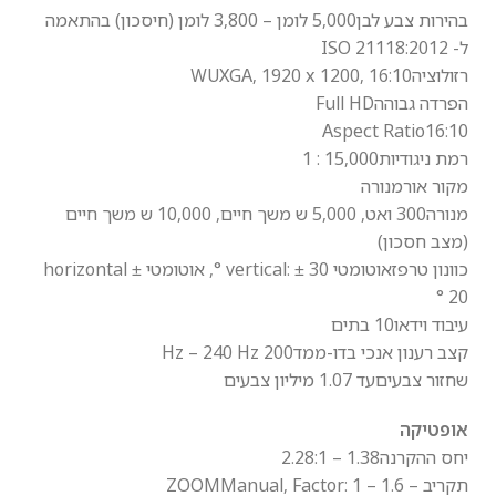
בהירות צבע לבן
5,000 לומן – 3,800 לומן (חיסכון) בהתאמה
ל- ISO 21118:2012
רזולוציה
WUXGA, 1920 x 1200, 16:10
הפרדה גבוהה
Full HD
Aspect Ratio
16:10
רמת ניגודיות
15,000 : 1
מקור אור
מנורה
מנורה
300 ואט, 5,000 ש משך חיים, 10,000 ש משך חיים
(מצב חסכון)
כוונון טרפז
אוטומטי vertical: ± 30 °, אוטומטי horizontal ±
20 °
עיבוד וידאו
10 בתים
קצב רענון אנכי בדו-ממד
200 Hz – 240 Hz
שחזור צבעים
עד 1.07 מיליון צבעים
אופטיקה
יחס ההקרנה
1.38 – 2.28:1
תקריב – ZOOM
Manual, Factor: 1 – 1.6