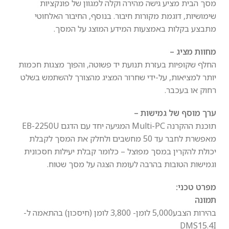
מסך הבית מציע גישה מהירה וקלה למגוון של פונקציות
שימושיות, דוגמת מקורות חיבור. בנוסף, החיבור האלחוטי
מתבצע בקלות באמצעות המידע המוצג על המסך.
מחוות מציג –
החלף שקופיות בעזרת תנועת יד פשוטה, והפוך מצגות חכמות
יותר למציאות, על-ידי שחרור המציג מהצורך להשתמש בשלט
רחוק או בעכבר.
ערך מוסף של גמישות –
תוכנת ההקרנה Multi-PC המגיעה יחד עם הדגם EB-2250U
מאפשרת לחבר עד 50 מחשבים ולחלק את המסך לקבלת
יכולת להקרין במסך מפוצל – כלומר קבלת יעילות חסכונית
וגמישות הטובות בהרבה לעומת הצגה על מסך שטוח.
מפרט טכני:
תמונה
בהירות הצבע
5,000 לומן- 3,800 לומן (חיסכון) בהתאמה ל-
DMS15.4I