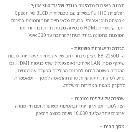
תצוגה באיכות מדהימה בגודל של עד 300 אינץ’ –
רזולוציית Full HD בשילוב עם טכנולוגיית 3LCD של Epson
מבטיחה תוכן איכותי, צבעים מלאי חיים יותר ותמונות בהירות
יותר. קישוריות HDMI מבטיחה מצגות חדות וברורות יותר
המוצגות בתמונה בגודל הניתן להרחבה עד 300 אינץ’.
הגדרה וקישוריות פשוטות –
ה- EB-2250U מציע מבחר רחב של אפשרויות קישוריות, לרבות
שיקוף מסך, LAN אלחוטי (אופציונלי) ושתי כניסות HDMI. גם
ההגדרה פשוטה הודות לתכנות הכוללות הפעלה אוטומטית,
סיוע למיקוד, תיקון עיוות טרפז והתאמה למסך – ומאפשרת
להקרין מצגות במהירות וביעילות.
שמירה על עלויות נמוכות –
הצג למשך זמן ארוך יותר ובאמינות משופרת ועם חיי מנורה
ארוכים יותר של עד 10,000 שעות במצב חיסכון.
מסך הבית –