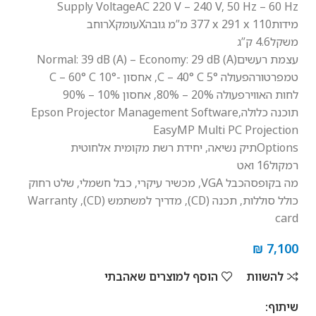
Supply Voltage
AC 220 V – 240 V, 50 Hz – 60 Hz
מידות
377‎ x 291 x 110 מ”מ גובהXעומקXרוחב
משקל
4.6 ק”ג
עצמת רעשים
Normal: 39 dB (A) – Economy: 29 dB (A)
טמפרטורה
פעולה 5° C – 40° C, אחסון -10° C – 60° C
לחות האוויר
פעולה 20% – 80%, אחסון 10% – 90%
תוכנה כלולה
Epson Projector Management Software,
EasyMP Multi PC Projection
Options
תיק נשיאה, יחידת רשת מקומית אלחוטית
רמקול
16 ואט
מה בקופסה
כבל VGA, מכשיר עיקרי, כבל חשמלי, שלט רחוק
כולל סוללות, תכנה (CD), מדריך למשתמש (CD), Warranty
card
₪
7,100
להשוות
הוסף למוצרים שאהבתי
שיתוף: