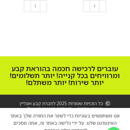
הוספה לסל
הוספה לסל
עוברים לרכישה חכמה בהוראת קבע
ומרוויחים בכל קנייה! יותר תשלומים!
יותר שירות! יותר משתלם!
כל הזכויות שמורות 2025 לחברת קבע אונליין
בניית אתרים – סיטקום סוכנות דיגיטל
מקרן
אנו משתמשים בעוגיות כדי לשפר את החוויה שלך באתר
Epson
EB-
האינטרנט שלנו. על ידי גלישה באתר זה, אתה מסכים
הוספה לסל
7,100
₪
2250U