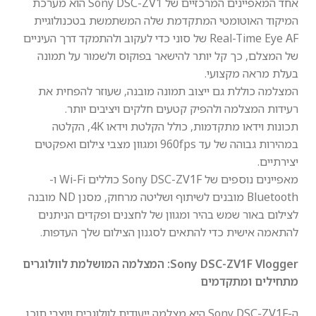
אחד המאפיינים המרכזיים של Sony
DSC
-ZV1 הוא מערכת
המיקוד האוטומטי המתקדמת שלה המשתמשת בטכנולוגיית
Real-Time Eye AF של סוני כדי לעקוב ולהתמקד דרך העיניים
של המצלם, כך קל יותר להישאר בפוקוס ולשמור על תמונה
בעלת מראה מקצועי.
המצלמה כוללת גם ייצוב תמונה מובנה, שעוזר להפחית את
רעידות המצלמה ולהפיק קטעים חלקים ויציבים יותר.
תכונות וידאו מתקדמות, כולל הקלטת וידאו 4K, הקלטה
במהירות גבוהה של עד 960fps ומגוון מצבי צילום ואפקטים
יצירתיים.
מאפיינים נוספים של Sony
DSC
-ZV1F כוללים Wi-Fi ו-
Bluetooth מובנים לשיתוף ושליטה מרחוק, מסנן ND מובנה
לצילום באור שמש בהיר ומגוון של לחצנים ופקדים הניתנים
להתאמה אישית כדי להתאים לסגנון הצילום שלך העדפות.
DSC
Sony
-ZV1F Vlogger: המצלמה המושלמת לוולוגרים
מתחילים ומתקדמים
ה-Sony
DSC
-ZV1F היא מצלמה ייעודית לוולוגרים ויוצרי תוכן