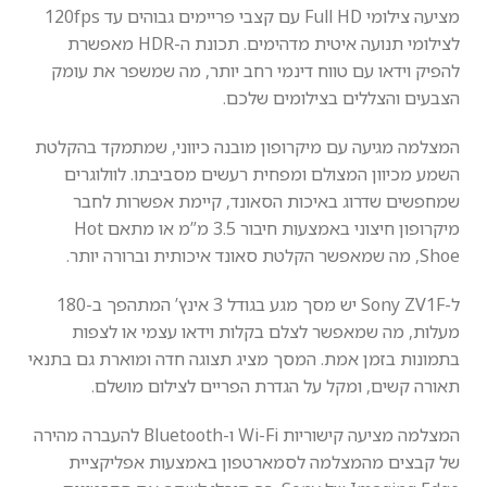
מציעה צילומי Full HD עם קצבי פריימים גבוהים עד 120fps
לצילומי תנועה איטית מדהימים. תכונת ה-
HDR
מאפשרת
להפיק וידאו עם טווח דינמי רחב יותר, מה שמשפר את עומק
הצבעים והצללים בצילומים שלכם.
המצלמה מגיעה עם מיקרופון מובנה כיווני, שמתמקד בהקלטת
השמע מכיוון המצולם ומפחית רעשים מסביבתו. לוולוגרים
שמחפשים שדרוג באיכות הסאונד, קיימת אפשרות לחבר
מיקרופון חיצוני באמצעות חיבור 3.5 מ”מ או מתאם Hot
Shoe, מה שמאפשר הקלטת סאונד איכותית וברורה יותר.
ל-Sony ZV1F יש מסך מגע בגודל 3 אינץ’ המתהפך ב-180
מעלות, מה שמאפשר לצלם בקלות וידאו עצמי או לצפות
בתמונות בזמן אמת. המסך מציג תצוגה חדה ומוארת גם בתנאי
תאורה קשים, ומקל על הגדרת הפריים לצילום מושלם.
המצלמה מציעה קישוריות Wi-Fi ו-Bluetooth להעברה מהירה
של קבצים מהמצלמה לסמארטפון באמצעות אפליקציית