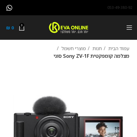
053-49-380-92
0
₪
0
עמוד הבית
חנות
מוצרי חשמל
מצלמה ‏קומפקטית Sony ZV-1F סוני