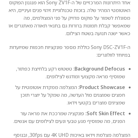
אחד היתרונות המרכזיים של ה-Sony ZV1F הוא מנגנון הפוקוס
האוטומטי המהיר שלה. בזכות טכנולוגיית זיהוי פנים ועיניים, היא
מסוגלת לשמור על פוקוס מדויק על פני המצולמים, מה
שמאפשר קבלת תמונות ברורות גם בתנאי תאורה מאתגרים או
כאשר ישנה תנועה בשטח הצילום.
ה-Sony
DSC
-ZV1F כוללת מספר פונקציות חכמות שמיועדות
במיוחד לוולוגרים:
Background Defocus:
טשטוש רקע בלחיצת כפתור,
שמוסיף מראה מקצועי ומודגש לצילומים.
Product Showcase:
המצלמה ממקדת אוטומטית על
חפצים שמוצגים מול העדשה, מה שמקל על יוצרי תוכן
שמציגים מוצרים בקטעי וידאו.
Soft Skin Effect:
פונקציה שמרככת את מראה עור
הפנים, מה שמוסיף מגע טבעי ונעים לצילומים עם אנשים.
המצלמה מצלמת וידאו באיכות 4K
UHD
עם 30fps, ובנוסף