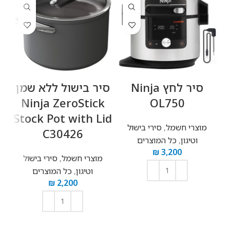
‏סיר לחץ Ninja
‏סיר בישול ‏ללא שמן
Ninja ZeroStick
OL750
Stock Pot with Lid
מוצרי חשמל
,
סירי בישול
/
C30426
וטיגון
,
כל המוצרים
₪
3,200
מוצרי חשמל
,
סירי בישול
B
וטיגון
,
כל המוצרים
1
₪
2,200
הוספה לסל
ש
הוספה לסל
ע