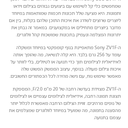
שמחפשים כלי קל לשימוש עם ביצועים גבוהים בצילום וידאו
ותמונות. היא מציעה שלל תכונות חכמות שמותאמות במיוחד
ליוצרים שרוצים לשדרג את איכות התוכן שלהם בקלות, בין אם
מדובר ביוצרים מתחילים או במקצוענים. במאמר זה נבחן את
יתרונות המצלמה ונעמיק בתכונות שמושכות קהל וולוגרים.
ה-Sony ZV1F מתאפיינת בגוף קומפקטי במיוחד ומשקלה
עומד על 256 גרם בלבד. היא קלה לנשיאה, מה שהופך אותה
לאידיאלית לצילומים תוך כדי תנועה או לטיולים, בלי לוותר על
איכות צילום מעולה. בנוסף, עיצוב הממשק הפשוט שלה
מאפשר שימוש נוח, עם גישה מהירה לכל הכפתורים החשובים.
ה-ZV1F מצוידת בעדשה רחבה של 20 מ”מ F/2.0, המספקת
תצוגת תמונה רחבה, אידיאלית לצילומים עצמיים או לצילומים
של נופים מרהיבים. זווית הצילום הרחבה מאפשרת לכלול יותר
מהסצנה בתמונה, מה שמועיל במיוחד לוולוגרים שמצלמים את
עצמם בתנועה.