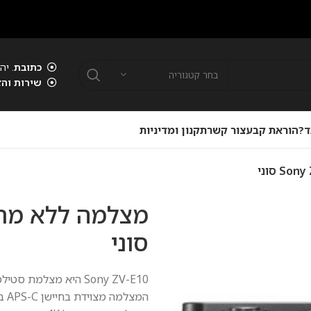
כתובת
. יהוד . 00
בחר קטגוריה
שירות והז
ד?
הוראת קבע
צור קשר
תקנון ומדיניות
סוני
Sony ZV-E10 היא מצלמת
המצלמה מצוידת בחיישן
APS
-C