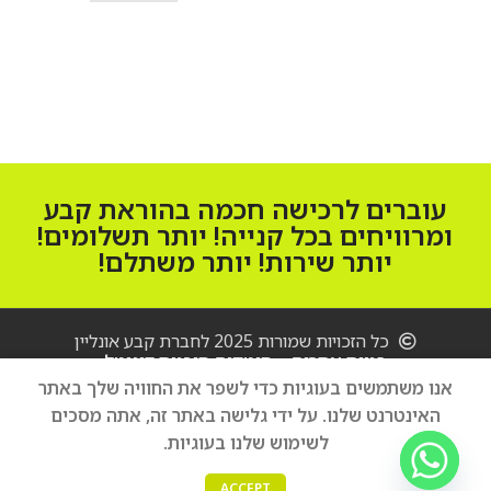
הוספה לסל
עוברים לרכישה חכמה בהוראת קבע
ומרוויחים בכל קנייה! יותר תשלומים!
יותר שירות! יותר משתלם!
כל הזכויות שמורות 2025 לחברת קבע אונליין
בניית אתרים – סיטקום סוכנות דיגיטל
מצלמה
אנו משתמשים בעוגיות כדי לשפר את החוויה שלך באתר
‏ללא
מראה
האינטרנט שלנו. על ידי גלישה באתר זה, אתה מסכים
הוספה לסל
4,500
₪
Sony
לשימוש שלנו בעוגיות.
קנה עכשיו
Alpha
0
A6400
ACCEPT