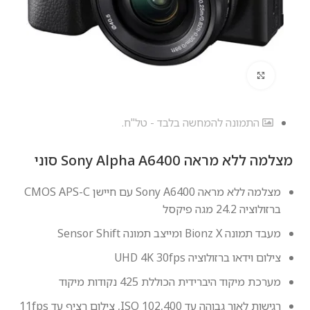
לחץ להגדלה
התמונה להמחשה בלבד - טל"ח.
מצלמה ‏ללא מראה Sony Alpha A6400 סוני
מצלמה ללא מראה Sony A6400 עם חיישן CMOS APS-C
ברזולוציה 24.2 מגה פיקסל
מעבד תמונה Bionz X ומייצב תמונה Sensor Shift
צילום וידאו ברזולוציה UHD 4K 30fps
מערכת מיקוד היברידית הכוללת 425 נקודות מיקוד
רגישות לאור גבוהה עד ISO 102,400, צילום רציף עד 11fps