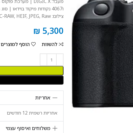
מעבד:
X | מערכת פוקוס חדשה Dual Pixel
DIGIC
ו4067 נקודות מיקוד בוידאו | סוג תריס: אלקטרוני בלבד | רגישות: 100-102400
צילום: C-
, Raw |
JPEG
,
HEIF
,
RAW
₪
5,300
להשוות
הוסף למוצרים
אחריות
אחריות רשמית 12 חודשים
משלוחים ואיסוף עצמי