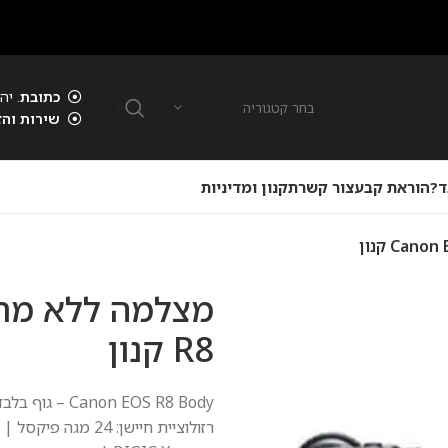
כתובת
. יהוד . 00
בחר קטגוריה
שירות והז
ד?
הוראת קבע
צור קשר
תקנון ומדיניות
R8 קנון
R8 Body – גוף בלבד, מצלמה ללא מראה | חיישן מלא – Full Frame,
EOS
Canon