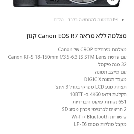
התמונה להמחשה בלבד - טל"ח.
מצלמה ‏ללא מראה Canon EOS R7 קנון
מצלמת מירורלס CROP של Canon
עם עדשת Canon RF-S 18-150mm f/3.5-6.3 IS STM Lens
32 מגה פיקסל
עם מייצב תמונה
מעבד תמונה DIGIC X
תצוגת מגע LCD מפרקי בגודל 3 אינצ’
הקלטת וידאו 4K60 ב- 10BIT
651 נקודות פוקוס היברידיות
2 חריצים לכרטיסי זיכרון מסוג SD
קישוריות Wi-Fi / Bluetooth
מקבל סוללות מסום LP-E6