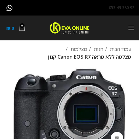
053-49-380-92
0
₪
0
עמוד הבית
חנות
מצלמות
מצלמה ‏ללא מראה Canon EOS R7 קנון
לחץ להגדלה