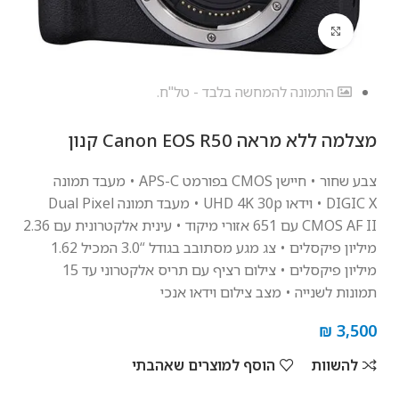
לחץ להגדלה
התמונה להמחשה בלבד - טל"ח.
מצלמה ‏ללא מראה Canon EOS R50 קנון
צבע שחור • חיישן CMOS בפורמט APS-C • מעבד תמונה
DIGIC X • וידאו UHD 4K 30p • מעבד תמונה Dual Pixel
CMOS AF II עם 651 אזורי מיקוד • עינית אלקטרונית עם 2.36
מיליון פיקסלים • צג מגע מסתובב בגודל “3.0 המכיל 1.62
מיליון פיקסלים • צילום רציף עם תריס אלקטרוני עד 15
תמונות לשנייה • מצב צילום וידאו אנכי
₪
3,500
להשוות
הוסף למוצרים שאהבתי