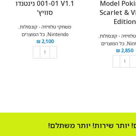
Model Pok
001-01 V1.1 נינטנדו
Scarlet & V
סוויץ’
מ
Edition
משחקי טלוויזיה - קונסולות
,
Nintendo
,
כל המוצרים
וויזיה - קונסולות
,
₪
2,100
Nin
,
כל המוצרים
₪
2,850
הוספה לסל
הוספה לסל
 יותר שירות! יותר משתלם!