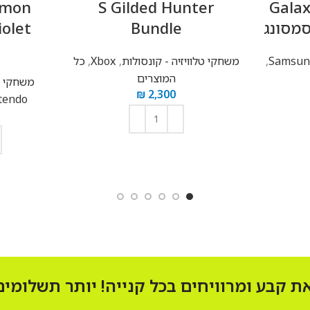
imon
S Gilded Hunter
Galax
iolet
Bundle
,
משחקי טלוויזיה - קונסולות
,
Xbox
,
כל
המוצרים
משחקי טל
₪
2,300
tendo
הוספה לסל
 קבע ומרוויחים בכל קנייה! יותר תשלומים!