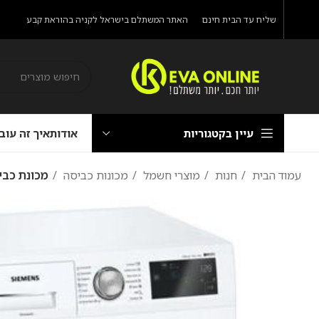
שליח עד הבית חינם
האתר המשתלם בישראל לקניה בהוראת קבע
עיין בקטגוריות
אודות
איך זה עוב
עמוד הבית
חנות
מוצרי חשמל
מכונות כביסה
מכונת כביסה emens WM12W469IL