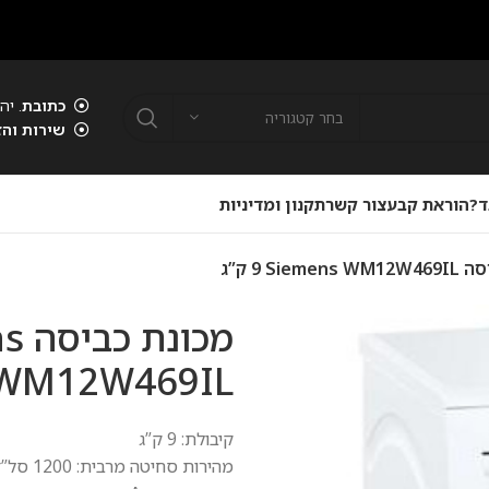
כתובת
. יהוד . 00
בחר קטגוריה
שירות והז
ד?
הוראת קבע
צור קשר
תקנון ומדיניות
Si ‏9 ‏ק”ג
מכונ
WM12W469IL ‏9 ‏ק”ג
קיבולת: 9 ק”ג
מהירות סחיטה מרבית: 1200 סל”ד