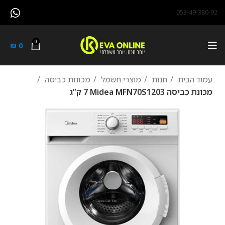
053-49-380-92
0
₪
0
עמוד הבית
חנות
מוצרי חשמל
מכונות כביסה
מכונת כביסה Midea MFN70S1203 ‏7 ‏ק”ג