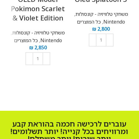
Pokimon Scarlet
משחקי טלוויזיה - קונסולות
,
& Violet Edition
Nintendo
,
כל המוצרים
₪
2,800
משחקי טלוויזיה - קונסולות
,
מ
Nintendo
,
כל המוצרים
₪
2,850
הוספה לסל
הוספה לסל
עוברים לרכישה חכמה בהוראת קבע
ומרוויחים בכל קנייה! יותר תשלומים!
יותר שירות! יותר משתלם!