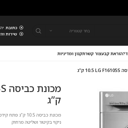
כתובת
. יהוד . 00
בחר קטגוריה
שירות והז
ד?
הוראת קבע
צור קשר
תקנון ומדיניות
10.5 ‏ק”ג
‏ק”ג
ניקוי בקיטור ושליטה מרחוק