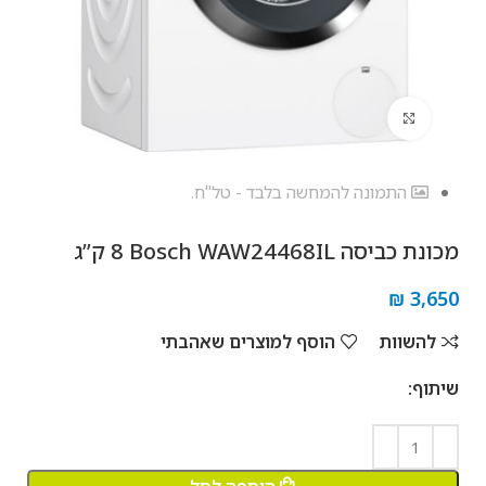
לחץ להגדלה
התמונה להמחשה בלבד - טל"ח.
מכונת כביסה Bosch WAW24468IL ‏8 ‏ק”ג
₪
3,650
להשוות
הוסף למוצרים שאהבתי
שיתוף: