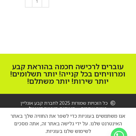
הוספה לסל
עוברים לרכישה חכמה בהוראת קבע
ומרוויחים בכל קנייה! יותר תשלומים!
יותר שירות! יותר משתלם!
כל הזכויות שמורות 2025 לחברת קבע אונליין
בניית אתרים – סיטקום סוכנות דיגיטל
אנו משתמשים בעוגיות כדי לשפר את החוויה שלך באתר
מכונת כביסה
האינטרנט שלנו. על ידי גלישה באתר זה, אתה מסכים
הוספה לסל
Bosch
3,650
₪
לשימוש שלנו בעוגיות.
WAW24468IL
קנה עכשיו