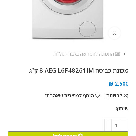
לחץ להגדלה
התמונה להמחשה בלבד - טל"ח.
מכונת כביסה AEG L6F48261IM ‏8 ‏ק”ג
₪
2,500
להשוות
הוסף למוצרים שאהבתי
שיתוף: