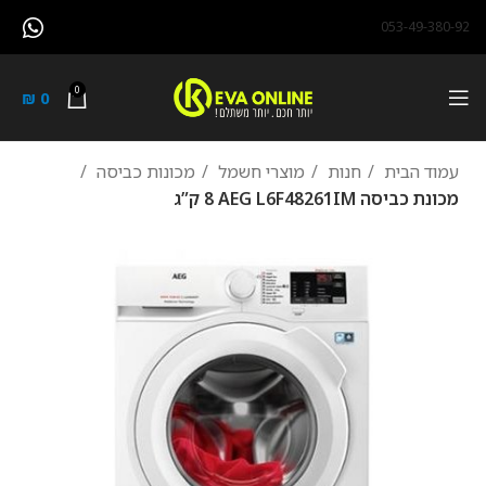
053-49-380-92
0
₪
0
עמוד הבית
חנות
מוצרי חשמל
מכונות כביסה
מכונת כביסה AEG L6F48261IM ‏8 ‏ק”ג