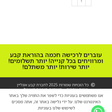
הוספה לסל
הוספה לסל
עוברים לרכישה חכמה בהוראת קבע
ומרוויחים בכל קנייה! יותר תשלומים!
יותר שירות! יותר משתלם!
כל הזכויות שמורות 2025 לחברת קבע אונליין
בניית אתרים – סיטקום סוכנות דיגיטל
אנו משתמשים בעוגיות כדי לשפר את החוויה שלך באתר
מכונת כביסה
האינטרנט שלנו. על ידי גלישה באתר זה, אתה מסכים
הוספה לסל
AEG
2,500
₪
לשימוש שלנו בעוגיות.
L6F48261IM
קנה עכשיו