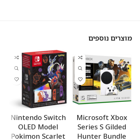
מוצרים נוספים
ck
Nintendo Switch
Microsoft Xbox
D
OLED Model
Series S Gilded
Pokimon Scarlet
Hunter Bundle