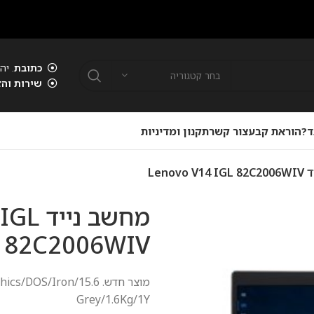
כתובת
. יהוד . 00
בחר קטגוריה
שירות והז
ד?
הוראת קבע
צור קשר
תקנון ומדיניות
Lenovo
מחשב נ
82C2006WIV
מוצר חדש. 15.6/on
Grey/1.6Kg/1Y