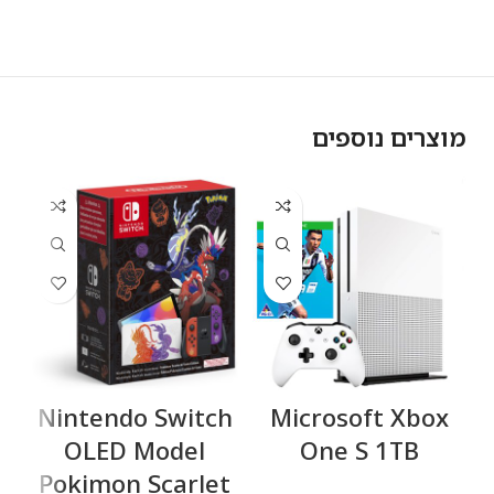
מוצרים נוספים
ck
Nintendo Switch
Microsoft Xbox
D
OLED Model
One S 1TB
Pokimon Scarlet