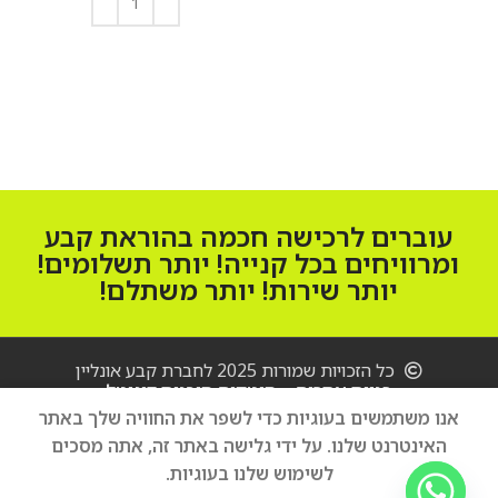
הוספה לסל
עוברים לרכישה חכמה בהוראת קבע
ומרוויחים בכל קנייה! יותר תשלומים!
יותר שירות! יותר משתלם!
כל הזכויות שמורות 2025 לחברת קבע אונליין
בניית אתרים – סיטקום סוכנות דיגיטל
אנו משתמשים בעוגיות כדי לשפר את החוויה שלך באתר
מדיח כלים
האינטרנט שלנו. על ידי גלישה באתר זה, אתה מסכים
הוספה לסל
‏רחב Bosch
3,700
₪
לשימוש שלנו בעוגיות.
SMV4HAX20E
קנה עכשיו
בוש