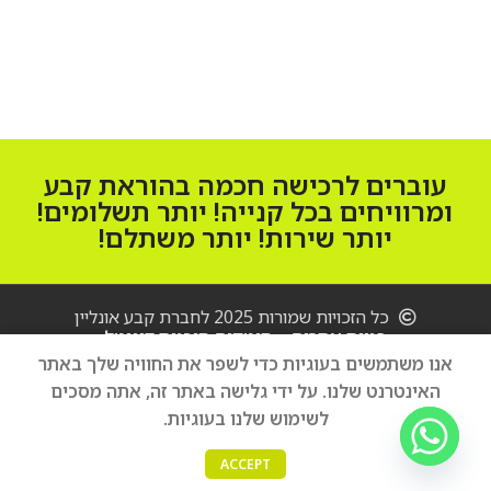
עוברים לרכישה חכמה בהוראת קבע
ומרוויחים בכל קנייה! יותר תשלומים!
יותר שירות! יותר משתלם!
כל הזכויות שמורות 2025 לחברת קבע אונליין
בניית אתרים – סיטקום סוכנות דיגיטל
אנו משתמשים בעוגיות כדי לשפר את החוויה שלך באתר
מדיח כלים
‏רחב AEG
האינטרנט שלנו. על ידי גלישה באתר זה, אתה מסכים
הוספה לסל
3,300
₪
ProIntensive
לשימוש שלנו בעוגיות.
קנה עכשיו
AirDry
0
FFB53607ZW
ACCEPT
חנות
אהבתי
סל קניות
החשבון שלי