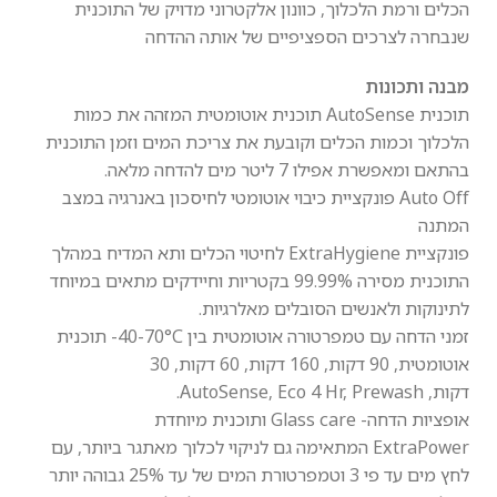
הכלים ורמת הלכלוך, כוונון אלקטרוני מדויק של התוכנית
שנבחרה לצרכים הספציפיים של אותה ההדחה
מבנה ותכונות
תוכנית AutoSense תוכנית אוטומטית המזהה את כמות
הלכלוך וכמות הכלים וקובעת את צריכת המים וזמן התוכנית
בהתאם ומאפשרת אפילו 7 ליטר מים להדחה מלאה.
Auto Off פונקציית כיבוי אוטומטי לחיסכון באנרגיה במצב
המתנה
פונקציית ExtraHygiene לחיטוי הכלים ותא המדיח במהלך
התוכנית מסירה 99.99% בקטריות וחיידקים מתאים במיוחד
לתינוקות ולאנשים הסובלים מאלרגיות.
זמני הדחה עם טמפרטורה אוטומטית בין 40-70°C- תוכנית
אוטומטית, 90 דקות, 160 דקות, 60 דקות, 30
דקות, AutoSense, Eco 4 Hr, Prewash.
אופציות הדחה- Glass care ותוכנית מיוחדת
ExtraPower המתאימה גם לניקוי לכלוך מאתגר ביותר, עם
לחץ מים עד פי 3 וטמפרטורת המים של עד 25% גבוהה יותר