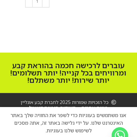
הוספה לסל
עוברים לרכישה חכמה בהוראת קבע
ומרוויחים בכל קנייה! יותר תשלומים!
יותר שירות! יותר משתלם!
כל הזכויות שמורות 2025 לחברת קבע אונליין
בניית אתרים – סיטקום סוכנות דיגיטל
אנו משתמשים בעוגיות כדי לשפר את החוויה שלך באתר
מדיח כלים
האינטרנט שלנו. על ידי גלישה באתר זה, אתה מסכים
הוספה לסל
‏רחב
2,950
₪
לשימוש שלנו בעוגיות.
Electrolux
קנה עכשיו
EEA17100L