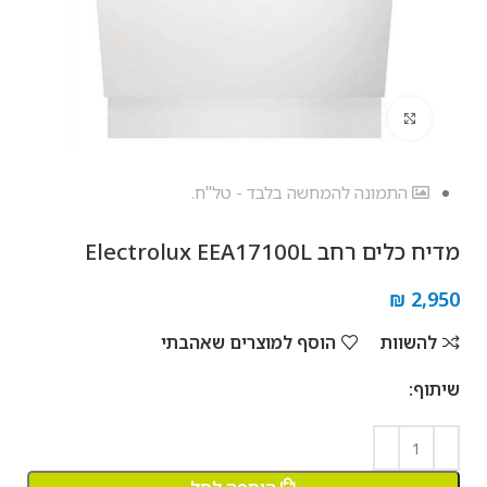
לחץ להגדלה
התמונה להמחשה בלבד - טל"ח.
מדיח כלים ‏רחב Electrolux EEA17100L
₪
2,950
להשוות
הוסף למוצרים שאהבתי
שיתוף: