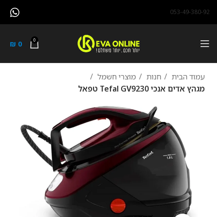
053-49-380-92
0
₪
0
עמוד הבית
חנות
מוצרי חשמל
מגהץ ‏אדים ‏אנכי Tefal GV9230 טפאל