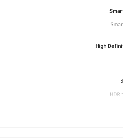
Smart
Smar
High Defini
H
ציה:
3