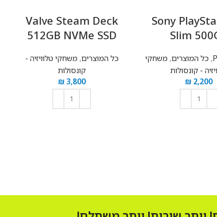
Series
Valve Steam Deck
Sony Pl
512GB NVMe SSD
Sli
וצרים
,
משחקי
כל המוצרים
,
משחקי טלוויזיה -
משחקי טלו
נסולות
קונסולות
₪
3,800
ל
הוספה לסל
ר שירות! יותר משתלם!