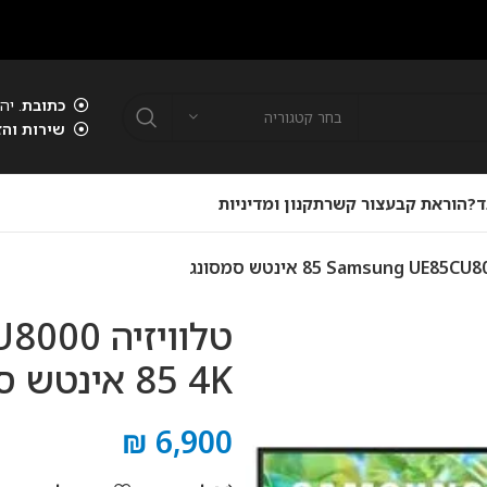
כתובת
. יהוד . 18:00 - 09:00
בחר קטגוריה
שירות והזמנות
. 053-49-380-92
 קבע
צור קשר
תקנון ומדיניות
טלוויזיה 00
4K ‏85 ‏אינטש סמסונג
₪
6,900