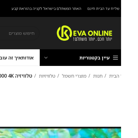
שליח עד הבית חינם
האתר המשתלם בישראל לקניה בהוראת קבע
עיין בקטגוריות
אודות
איך זה עובד?
הוראת
 הבית
חנות
מוצרי חשמל
טלוויזיות
טלוויזיה Samsung UE85CU8000 4K ‏85 ‏אינטש סמסונג