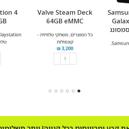
Sam
Valve Steam Deck
ayStation 4
m 500GB
64GB eMMC
כל המוצרים
,
משחקי טלוויזיה -
Playstation
,
כל המ
קונסולות
טלוויזיה - קו
,
₪
2,200
₪
3,200
הוספה לסל
הוספה לס
ומרוויחים בכל קנייה! יותר תשלומים! יות