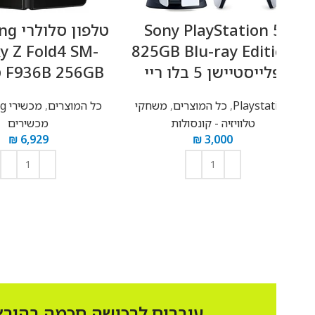
Sony PlayStation 
טלפון סלולרי sung
Galaxy Z Fold4 SM-
825GB Blu-ray Edit
ייסטיישן 5 בלו ריי
F936B 256GB סמסונג
Playstat
,
כל המוצרים
,
משחקי
כל המוצרים
,
מכשירי Samsung
טלוויזיה - קונסולות
מכשירים
₪
6,929
₪
3,000
הוספה לסל
הוספה לסל
עוברים לרכישה חכמה בהוראת קבע 