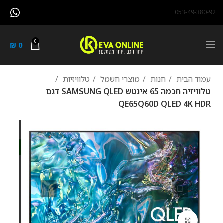
053-49-380-92
0
₪
0
עמוד הבית
חנות
מוצרי חשמל
טלוויזיות
טלוויזיה חכמה 65 אינטש SAMSUNG QLED דגם
QE65Q60D QLED 4K HDR
לחץ להגדלה