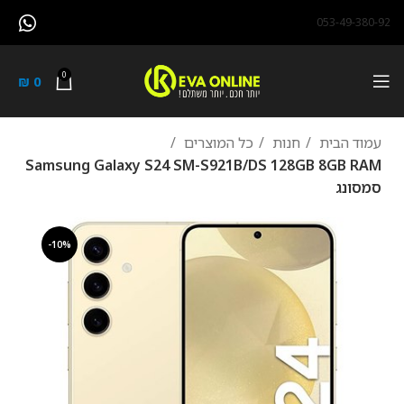
053-49-380-92
0
₪
0
עמוד הבית
חנות
כל המוצרים
Samsung Galaxy S24 SM-S921B/DS 128GB 8GB RAM
סמסונג
-10%