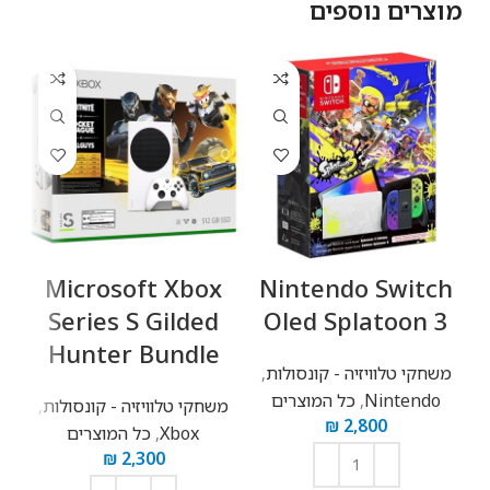
מוצרים נוספים
נפח אחסון פנימי
128GB
ערכת שבבים
Exynos 2400
מעבד
Cortex-X4 Cortex-A720 Cortex-A720 Cortex-A520
מספר ליבות
10 ליבות
Microsoft Xbox
Nintendo Switch
Series S Gilded
Oled Splatoon 3
מהירות מעבד
Hunter Bundle
2000 2600 2900 3200 MHz
משחקי טלוויזיה - קונסולות
,
מ
Nintendo
,
כל המוצרים
מאיץ גרפי
משחקי טלוויזיה - קונסולות
,
₪
2,800
Xclipse 940
Xbox
,
כל המוצרים
₪
2,300
זיכרון RAM