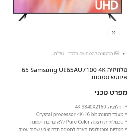
לחץ להגדלה
התמונה להמחשה בלבד - טל"ח.
טלוויזיה Samsung UE65AU7100 4K ‏65
‏אינטש סמסונג
מפרט טכני
* רזולוציה: 4K 3840X2160
* מעבד תמונה: Crystal processor 4K-16 bit
* טכנולוגיית תצוגה Pure Color ללא צריבת תמונה
* ניגודיות וטכנולוגית הארה לתמונה חדה וצבע שחור עמוק: