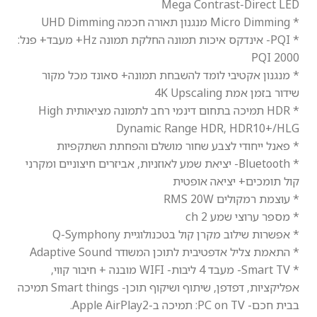
Mega Contrast-Direct LED
* Micro Dimming מנגנון תאורה חכמה UHD Dimming
* PQI- אינדקס איכות תמונה החלקת תמונה Hz+ מעבד+ פנל:
2000 PQI
* מנגנון אקטיבי לומד להשבחת תמונה+ סאונד מכל מקור
שידור בזמן אמת 4K Upscaling
* HDR תמיכה בתחום דינמי רחב לתמונה מציאותית High
Dynamic Range HDR, HDR10+/HLG
* פאנל ייחודי לצבע שחור מושלם והפחתת השתקפיות
* Bluetooth- יציאת שמע לאוזניות, אביזרים חיצוניים ומקרני
קול תומכים+ יציאה אופטית
* עוצמת רמקולים RMS 20W
* מספר ערוצי שמע 2 ch
* אפשרות שילוב מקרן קול בטכנולוגיית Q-Symphony
* התאמת צליל אדפטיבית לתוכן המשודר Adaptive Sound
* Smart TV- מעבד 4 ליבות- WIFI מובנה + חיבור קווי,
אפליקציות, דפדפן, שיתוף ושיקוף תוכן- Smart things תמיכה
בבית חכם- PC on TV: תמיכה ב-Apple AirPlay2.