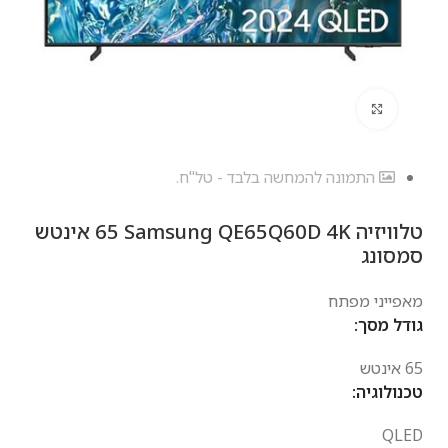
לחץ להגדלה
התמונה להמחשה בלבד - טל"ח.
טלוויזיה Samsung QE65Q60D 4K ‏65 ‏אינטש
סמסונג
מאפייני מפתח
גודל מסך:
65 אינטש
טכנולוגיה:
QLED