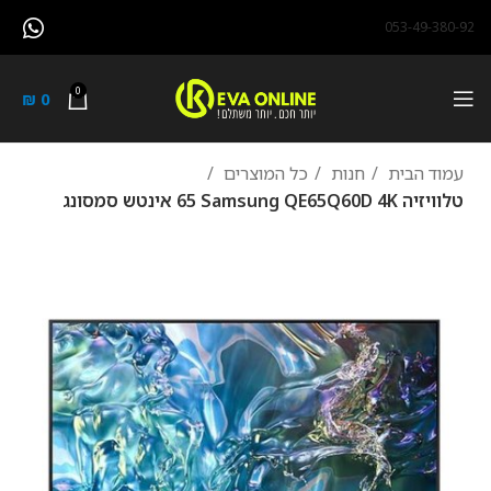
053-49-380-92
0
₪
0
עמוד הבית
חנות
כל המוצרים
טלוויזיה Samsung QE65Q60D 4K ‏65 ‏אינטש סמסונג