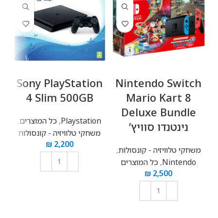
תדר תצוגה
60 Hz
זווית צפייה
178 מעלות
מאפייני שמע
Sony PlayStation
Nintendo Switch
D
4 Slim 500GB
Mario Kart 8
הספק הרמקולים
Deluxe Bundle
20 Watt
Playstation
,
כל המוצרים
,
מ
נינטנדו סוויץ’
נגן מדיה פנימי
משחקי טלוויזיה - קונסולות
₪
2,200
משחקי טלוויזיה - קונסולות
,
סוגי תכנים
Nintendo
,
כל המוצרים
תמונות, מוזיקה, וידאו
₪
2,500
פורמטים נתמכים
הוספה לסל
MP3, WMA, JPEG, MKV, MP4, WMV, WAV, BMP, AAC,
GIF, PNG, MPO
הוספה לסל
חיבורים