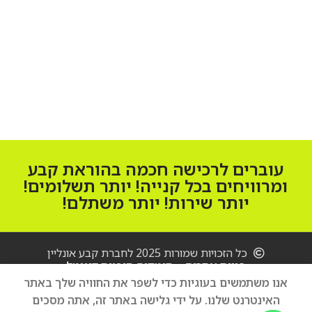
הוספה לסל
הוספה לסל
עוברים לרכישה חכמה בהוראת קבע
ומרוויחים בכל קנייה! יותר תשלומים!
יותר שירות! יותר משתלם!
כל הזכויות שמורות 2025 לחברת קבע אונליין
בניית אתרים – סיטקום סוכנות דיגיטל
טאבלט
אנו משתמשים בעוגיות כדי לשפר את החוויה שלך באתר
Apple
iPad
האינטרנט שלנו. על ידי גלישה באתר זה, אתה מסכים
הוספה לסל
2,900
₪