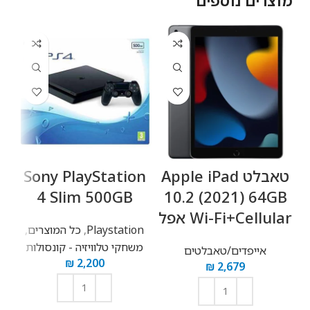
מוצרים נוספים
טאבלט Apple iPad
Sony PlayStation
n
l
4 Slim 500GB
10.2 (2021) 64GB
Wi-Fi+Cellular אפל
Playstation
,
כל המוצרים
,
פלי
משחקי טלוויזיה - קונסולות
אייפדים/טאבלטים
₪
2,200
₪
2,679
n
מ