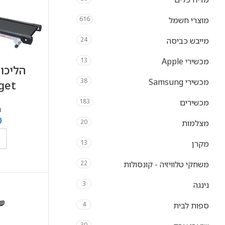
מוצרי חשמל
616
מייבש כביסה
24
מכשירי Apple
13
מכשירי Samsung
38
Target
מכשירים
183
ה
0
מצלמות
20
מקרן
13
ה
משחקי טלוויזיה - קונסולות
22
נינגה
3
ספות לבית
4
30