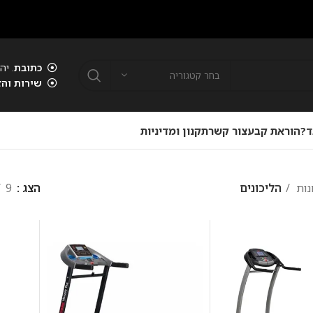
כתובת
. יהוד . 00
בחר קטגוריה
שירות והז
ד?
הוראת קבע
צור קשר
תקנון ומדיניות
נות
הליכונים
הצג
9