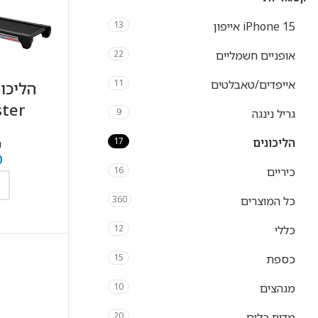
iPhone 15 אייפון
13
אופניים חשמליים
22
אייפדים/טאבלטים
11
Master
גריל נינגה
9
הליכונים
17
ה
0
כיריים
16
כל המוצרים
360
ה
כללי
12
כספת
15
מגהצים
10
מדיח כלים
20