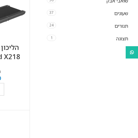
שואבי אבק
שעונים
37
תנורים
24
תצוגה
1
WhatsApp
d X218
ה
0
ה