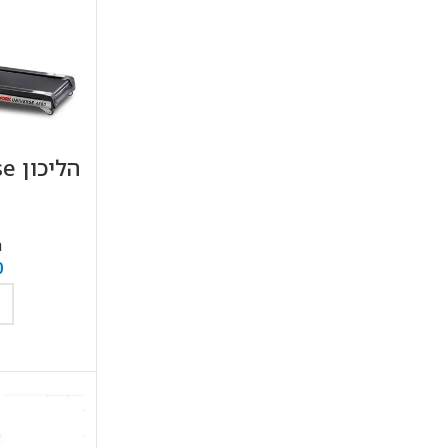
הלי
ה
0
ה